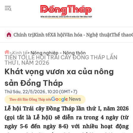
Chính trị
Kinh tế
Xã hội
Văn hóa - Nghệ thuật
Thể thao
> Kinh tế
> Nông nghiệp - Nông thôn
TIẾN TỚI LỄ HỘI TRÁI CÂY ĐỒNG THÁP LẦN
THỨ I, NĂM 2026
Khát vọng vươn xa của nông
sản Đồng Tháp
Thứ Sáu, 22/5/2026, 10:20 (GMT+7)
Theo dõi Báo Đồng Tháp trên
Lễ hội Trái cây Đồng Tháp lần thứ I, năm 2026
(gọi tắt là Lễ hội) sẽ diễn ra trong 4 ngày (từ
ngày 5-6 đến ngày 8-6) với nhiều hoạt động