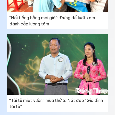
“Nổi tiếng bằng mọi giá”: Đừng để lượt xem
đánh cắp lương tâm
“Tài tử miệt vườn” mùa thứ 6: Nét đẹp “Gia đình
tài tử”