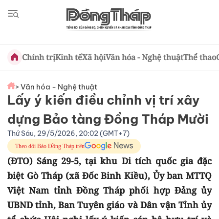
Chính trị
Kinh tế
Xã hội
Văn hóa - Nghệ thuật
Thể thao
> Văn hóa - Nghệ thuật
Lấy ý kiến điều chỉnh vị trí xây
dựng Bảo tàng Đồng Tháp Mười
Thứ Sáu, 29/5/2026, 20:02 (GMT+7)
Theo dõi Báo Đồng Tháp trên
(ĐTO) Sáng 29-5, tại khu Di tích quốc gia đặc
biệt Gò Tháp (xã Đốc Binh Kiều),
Ủy ban MTTQ
Việt Nam tỉnh Đồng Tháp phối hợp Đảng ủy
UBND tỉnh, Ban Tuyên giáo và Dân vận Tỉnh ủy