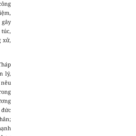
công
kiệm,
 gây
túc,
 xử,
Tháp
 lý,
 nêu
rong
gương
 đức
hân;
hạnh