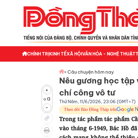
CHÍNH TRỊ
KINH TẾ
XÃ HỘI
VĂN HÓA - NGHỆ THUẬT
> Câu chuyện hôm nay
Nêu gương học tập v
+
chí công vô tư
a
a
Thứ Năm, 11/6/2026, 23:06 (GMT+7)
-
Theo dõi Báo Đồng Tháp trên
Trong tác phẩm tác phẩm Cần
vào tháng 6-1949, Bác Hồ đã
cách mạng không thể thiếu c