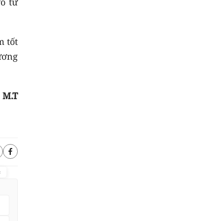
ô tư
m tốt
gương
M.T
c