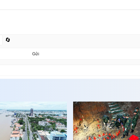
🔄
Gửi