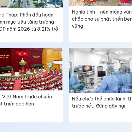
Nghĩa tình - nền móng vữ
g Tháp: Phấn đấu hoàn
chắc cho sự phát triển bề
nh mục tiêu tăng trưởng
vững
P năm 2026 từ 8,21% trở
 Việt Nam trước chuẩn
Nếu chưa thể chữa lành, th
t triển cao hơn
trước hết, đừng gây hại