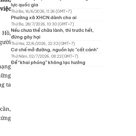
lực quốc gia
 việc
Thứ Ba, 16/6/2026, 11:26 (GMT+7)
Phường xã XHCN dành cho ai
Thứ Ba, 28/7/2026, 10:30 (GMT+7)
Nếu chưa thể chữa lành, thì trước hết,
 Hồ,
đừng gây hại
người
Thứ Hai, 22/6/2026, 22:32 (GMT+7)
Cơ chế mở đường, nguồn lực "cất cánh"
Thứ Năm, 02/7/2026, 08:22 (GMT+7)
Để “khai phóng” không lạc hướng
mạng
hững
ng ta
cần,
xứng