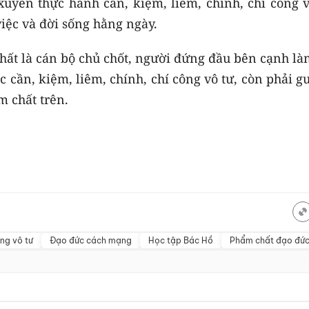
uyên thực hành cần, kiệm, liêm, chính, chí công v
việc và đời sống hằng ngày.
hất là cán bộ chủ chốt, người đứng đầu bên cạnh là
c cần, kiệm, liêm, chính, chí công vô tư, còn phải 
m chất trên.
ng vô tư
Đạo đức cách mạng
Học tập Bác Hồ
Phẩm chất đạo đứ