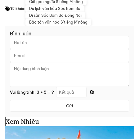
Giã gạo người S’tiêng M’nông
Du lịch văn hóa Sóc Bom Bo
Từ khóa:
Di sản Sóc Bom Bo Đồng Nai
Bảo tồn văn hóa S’tiêng M’nông
Bình luận
🔄
Vui lòng tính: 3 + 5 = ?
Gửi
Xem Nhiều