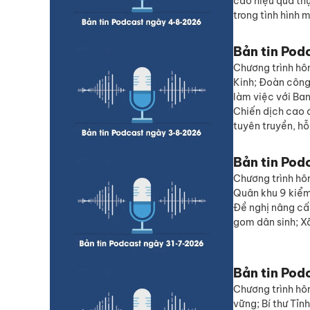
cao hiệu quả th
trong tình hình m
Bản tin Pod
Chương trình hôm
Kinh; Đoàn công
làm việc với Ba
Chiến dịch cao 
tuyên truyền, hỗ
Bản tin Pod
Chương trình hô
Quân khu 9 kiểm 
Đề nghị nâng cấ
gom dân sinh; X
Bản tin Pod
Chương trình hôm
vững; Bí thư Tỉ