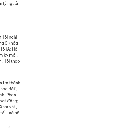
n lý nguồn
i.
 Hội nghị
ơng 3 khóa
lộ 1A; Hội
m kỳ mới;
h; Hội thao
.
n trở thành
háo đài",
chí Phan
oạt động;
 Xem xét,
tế - xã hội.