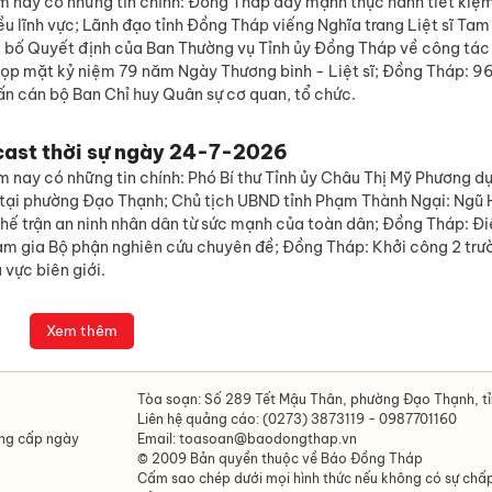
m nay có những tin chính: Đồng Tháp đẩy mạnh thực hành tiết kiệ
iều lĩnh vực; Lãnh đạo tỉnh Đồng Tháp viếng Nghĩa trang Liệt sĩ Ta
bố Quyết định của Ban Thường vụ Tỉnh ủy Đồng Tháp về công tác
Họp mặt kỷ niệm 79 năm Ngày Thương binh - Liệt sĩ; Đồng Tháp: 96
ấn cán bộ Ban Chỉ huy Quân sự cơ quan, tổ chức.
cast thời sự ngày 24-7-2026
 nay có những tin chính: Phó Bí thư Tỉnh ủy Châu Thị Mỹ Phương d
ĩ tại phường Đạo Thạnh; Chủ tịch UBND tỉnh Phạm Thành Ngại: Ngũ 
thế trận an ninh nhân dân từ sức mạnh của toàn dân; Đồng Tháp: Đ
ham gia Bộ phận nghiên cứu chuyên đề; Đồng Tháp: Khởi công 2 trư
 vực biên giới.
Xem thêm
Tòa soạn: Số 289 Tết Mậu Thân, phường Đạo Thạnh, t
Liên hệ quảng cáo: (0273) 3873119 - 0987701160
ông cấp ngày
Email: toasoan@baodongthap.vn
© 2009 Bản quyền thuộc về Báo Đồng Tháp
Cấm sao chép dưới mọi hình thức nếu không có sự chấ