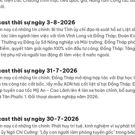
ực hiện các Chương trình mục tiêu quốc gia; Nâng tầm công tác đố
ới.
cast thời sự ngày 3-8-2026
 nay có những tin chính: Bí thư Tỉnh ủy chỉ đạo rà soát hồ sơ Liệt 
 tác liên ngành làm việc với tỉnh Vĩnh Long và Đồng Tháp; Đoàn K
n Thường vụ Đảng ủy Sở Nông nghiệp và Môi trường; Đồng Tháp ph
điểm, quyết tâm giải ngân 100% vốn đầu tư công; Đồng Tháp: Tăn
 trợ phụ nữ và người lao động đi làm việc ở nước ngoài.
cast thời sự ngày 31-7-2026
m nay có những tin chính: Đồng Tháp mở rộng hợp tác với Đại học 
tra công tác cất bốc, lấy mẫu ADN hài cốt liệt sĩ tại Đồng Tháp;
p tuyến cao tốc Mỹ An - Cao Lãnh lên 4 làn xe hoàn chỉnh, bổ sun
ã Tân Phước 1: Đối thoại doanh nghiệp năm 2026.
cast thời sự ngày 30-7-2026
 nay có những tin chính: Phát huy trí tuệ, kinh nghiệm vì sự phát t
nh ủy Ngô Chí Cường: "Lấy con người làm phòng tuyến gốc" trong b