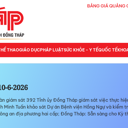
BẢNG GIÁ QUẢNG 
THỂ THAO
GIÁO DỤC
PHÁP LUẬT
SỨC KHỎE - Y TẾ
QUỐC TẾ
KHO
10-6-2026
àn giám sát 392 Tỉnh ủy Đồng Tháp giám sát việc thực hiệ
Minh Tuấn khảo sát Dự án Bệnh viện Hồng Ngự và kiểm tra
Công an địa phương hai cấp; Đồng Tháp: Sẵn sàng cho Kỳ t