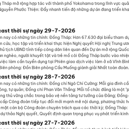
 Tháp mở rộng hợp tác với thành phố Yokohama trong lĩnh vực quả
Nguyễn Phước Thiện: Đẩy nhanh tiến độ những dự án đang triển kha
cast thời sự ngày 29-7-2026
m nay có những tin chính: Đồng Tháp: Hơn 67.630 đại biểu tham dự
 cứu, học tập và triển khai thực hiện Nghị quyết Hội nghị Trung ư
ủ tịch UBND tỉnh tiếp công dân liên quan đến Dự án mở rộng Quốc 
ân nghèo, người khuyết tật và trẻ mồ côi Đồng Tháp bước vào nhiệ
í việc làm cần tuyển dụng tại Phiên giao dịch việc làm ở xã Vĩnh Bìn
 Biên phòng: Đồn Biên phòng Cầu Muống giành giải Nhất toàn đoàn
cast thời sự ngày 28-7-2026
 nay có những tin chính: Đồng chí Ngô Chí Cường: Mỗi gia đình cầ
òng, tự quản; Đồng chí Phan Văn Thắng: Mỗi tổ chức đảng là một "p
ng thủ vững chắc trong bảo vệ nền tảng tư tưởng của Đảng; Đồng 
cấp Công đoàn tiếp tục đổi mới mạnh mẽ nội dung, phương thức h
mặt cán bộ Công đoàn chuyên trách qua các thời kỳ; Đồng Tháp:
 dự thảo Nghị quyết, Quyết định quan trọng phục vụ phát triển kinh 
cast thời sự ngày 27-7-2026