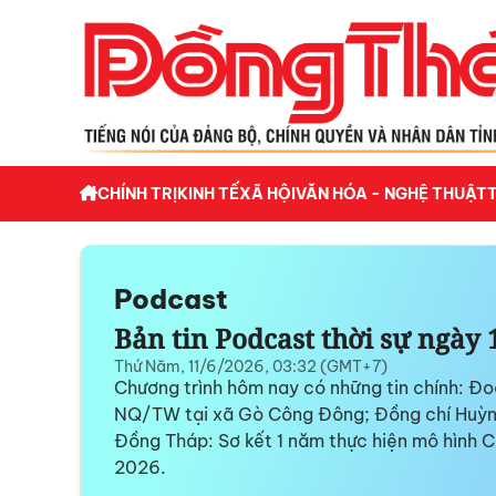
CHÍNH TRỊ
KINH TẾ
XÃ HỘI
VĂN HÓA - NGHỆ THUẬT
Podcast
Bản tin Podcast thời sự ngày 
Thứ Năm, 11/6/2026, 03:32 (GMT+7)
Chương trình hôm nay có những tin chính: Đo
NQ/TW tại xã Gò Công Đông; Đồng chí Huỳnh 
Đồng Tháp: Sơ kết 1 năm thực hiện mô hình 
2026.