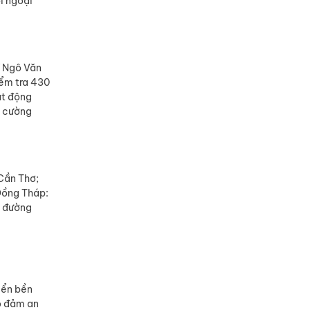
i ngoại
sĩ Ngô Văn
iểm tra 430
át động
g cường
Cần Thơ;
 Đồng Tháp:
g đường
riển bền
ảo đảm an