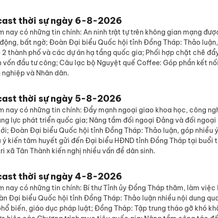
cast thời sự ngày 6-8-2026
 nay có những tin chính: An ninh trật tự trên không gian mạng đư
 động, bất ngờ; Đoàn Đại biểu Quốc hội tỉnh Đồng Tháp: Thảo luận,
p 2 thành phố và các dự án hạ tầng quốc gia; Phối hợp chặt chẽ đẩ
n vốn đầu tư công; Câu lạc bộ Nguyệt quế Coffee: Góp phần kết nố
 nghiệp và Nhân dân.
cast thời sự ngày 5-8-2026
m nay có những tin chính: Đẩy mạnh ngoại giao khoa học, công ng
ăng lực phát triển quốc gia; Nâng tầm đối ngoại Đảng và đối ngoạ
mới; Đoàn Đại biểu Quốc hội tỉnh Đồng Tháp: Thảo luận, góp nhiều ý
u ý kiến tâm huyết gửi đến Đại biểu HĐND tỉnh Đồng Tháp tại buổi 
 tri xã Tân Thành kiến nghị nhiều vấn đề dân sinh.
cast thời sự ngày 4-8-2026
 nay có những tin chính: Bí thư Tỉnh ủy Đồng Tháp thăm, làm việc 
àn Đại biểu Quốc hội tỉnh Đồng Tháp: Thảo luận nhiều nội dung qu
hổ biến, giáo dục pháp luật; Đồng Tháp: Tập trung tháo gỡ khó kh