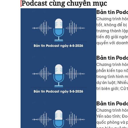
Podcast cùng chuyên mục
Bản tin Pod
Chương trình hôm
tốt, không để bị
trương thành lậ
tiến độ giải ngâ
quyền với doanh
Bản tin Pod
Chương trình hô
phần kiến tạo n
trong tình hình 
dự án luật; Nhiề
tri biên giới; Cử
Bản tin Pod
Chương trình hôm
Yến sào tỉnh; Đo
quốc phòng và p