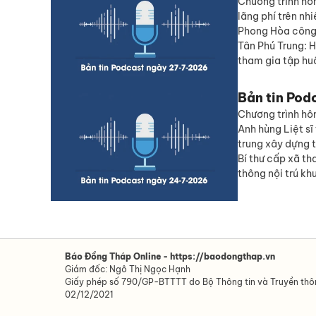
Chương trình hô
lãng phí trên nh
Phong Hòa công 
Tân Phú Trung: 
tham gia tập hu
Bản tin Pod
Chương trình hôm
Anh hùng Liệt s
trung xây dựng 
Bí thư cấp xã t
thông nội trú khu
Báo Đồng Tháp Online - https://baodongthap.vn
Giám đốc: Ngô Thị Ngọc Hạnh
Giấy phép số 790/GP-BTTTT do Bộ Thông tin và Truyền th
02/12/2021