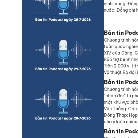
ninh mạng; Đồng
nước; Đồng chí 
Bản tin Pod
Chương trình hô
toàn quốc nghiên
XIV của Đảng; Ch
Bảo trợ bệnh nh
Trên 2.000 vị tr
Võ thuật Bộ đội
Bản tin Pod
Chương trình hôm
“pháo đài” tự ph
một khu vực phò
Văn Thắng: Các 
Đồng Tháp: Họp 
cho ý kiến nhiều
Bản tin Pod