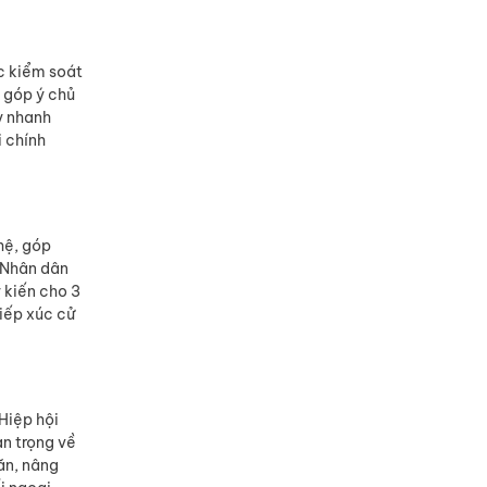
ợc kiểm soát
 góp ý chủ
y nhanh
i chính
hệ, góp
i Nhân dân
 kiến cho 3
tiếp xúc cử
Hiệp hội
an trọng về
ăn, nâng