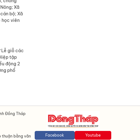
m, chống
m Nông; Xã
 cán bộ; Xã
 học viên
ự Lễ giỗ các
Hiệp tập
iều động 2
ờng phổ
ỉnh Đồng Tháp
Facebook
Youtube
p thuận bằng văn