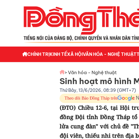
CHÍNH TRỊ
KINH TẾ
XÃ HỘI
VĂN HÓA - NGHỆ THUẬT
> Văn hóa - Nghệ thuật
Sinh hoạt mô hình 
Thứ Bảy, 13/6/2026, 08:39 (GMT+7)
Theo dõi Báo Đồng Tháp trên
(ĐTO) Chiều 12-6, tại Hội 
đồng Đội tỉnh Đồng Tháp tổ
lửa cung đàn" với chủ đề "Th
đội viên, thiếu nhi trên địa 