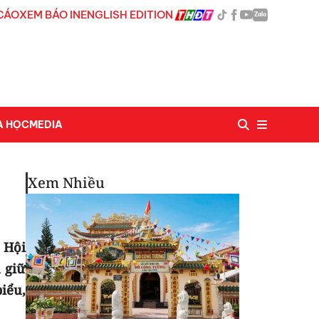
CÁO
XEM BÁO IN
ENGLISH EDITION
Zalo
A HỌC
MEDIA
Xem Nhiều
 Hội
 giữ
iểu,