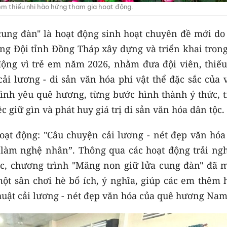
m thiếu nhi hào hứng tham gia hoạt động.
ung đàn" là hoạt động sinh hoạt chuyên đề mới do
g Đội tỉnh Đồng Tháp xây dựng và triển khai trong
ộng vì trẻ em năm 2026, nhằm đưa đội viên, thiếu
ải lương - di sản văn hóa phi vật thể đặc sắc của 
ình yêu quê hương, từng bước hình thành ý thức, t
c giữ gìn và phát huy giá trị di sản văn hóa dân tộc.
oạt động: "Câu chuyện cải lương - nét đẹp văn hóa
p làm nghệ nhân”. Thông qua các hoạt động trải ng
tác, chương trình "Măng non giữ lửa cung đàn" đã 
một sân chơi hè bổ ích, ý nghĩa, giúp các em thêm 
huật cải lương - nét đẹp văn hóa của quê hương Nam