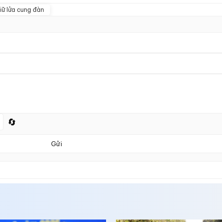
iữ lửa cung đàn
🔄
Gửi