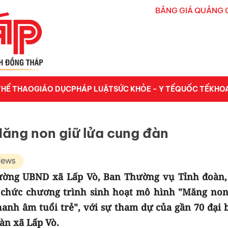
BẢNG GIÁ QUẢNG 
THỂ THAO
GIÁO DỤC
PHÁP LUẬT
SỨC KHỎE - Y TẾ
QUỐC TẾ
KHO
Măng non giữ lửa cung đàn
trường UBND xã Lấp Vò, Ban Thường vụ Tỉnh đoàn,
 chức chương trình sinh hoạt mô hình "Măng non
anh âm tuổi trẻ", với sự tham dự của gần 70 đại b
bàn xã Lấp Vò.