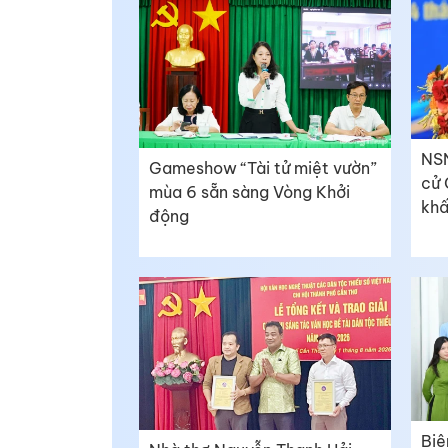
NSN
Gameshow “Tài tử miệt vườn”
cử 
mùa 6 sẵn sàng Vòng Khởi
khấ
động
Biê