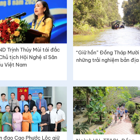
D Trịnh Thúy Mùi tái đắc
“Giữ hồn” Đồng Tháp Mười
Chủ tịch Hội Nghệ sĩ Sân
những trải nghiệm bản địa
u Việt Nam
n đạo Cao Phước Lộc giữ