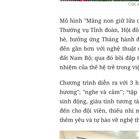
Các e
Mô hình "Măng non giữ lửa c
Thường vụ Tỉnh đoàn, Hội đồn
hè, hưởng ứng Tháng hành đ
đến gần hơn với nghệ thuật c
đất Nam Bộ; qua đó bồi đắp t
nhiệm của thế hệ trẻ trong việ
Chương trình diễn ra với 3 h
hương"; "nghe và cảm’’; “tậ
sinh động, giàu tính tương 
đến cho đội viên, thiếu nhi 
thêm yêu và tự hào về nghệ t