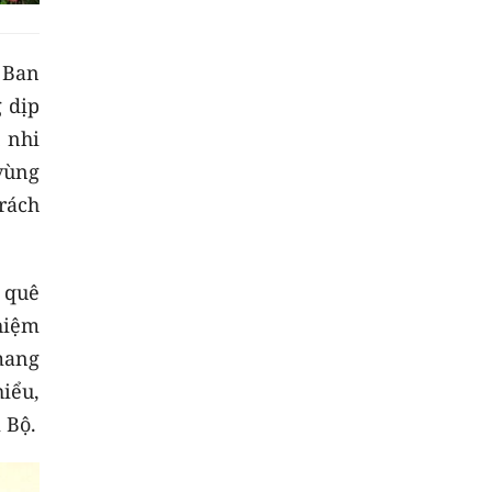
 Ban
 dịp
 nhi
vùng
rách
 quê
hiệm
mang
hiểu,
 Bộ.