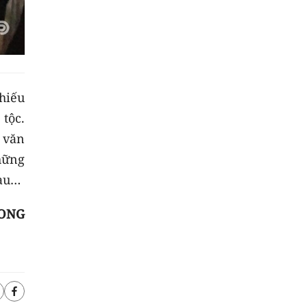
thiếu
 tộc.
 văn
hững
sau…
ONG