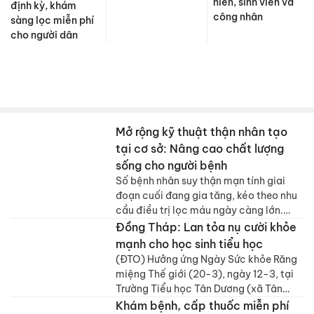
niên, sinh viên và
định kỳ, khám
công nhân
sàng lọc miễn phí
cho người dân
Mở rộng kỹ thuật thận nhân tạo
tại cơ sở: Nâng cao chất lượng
sống cho người bệnh
Số bệnh nhân suy thận mạn tính giai
đoạn cuối đang gia tăng, kéo theo nhu
cầu điều trị lọc máu ngày càng lớn.
Việc đầu tư triển khai kỹ thuật thận
Đồng Tháp: Lan tỏa nụ cười khỏe
nhân tạo tại các cơ sở y tế địa phương
mạnh cho học sinh tiểu học
đã giúp người bệnh được điều trị gần
(ĐTO) Hưởng ứng Ngày Sức khỏe Răng
nhà, giảm quá tải cho tuyến trên và
miệng Thế giới (20-3), ngày 12-3, tại
nâng cao chất lượng cuộc sống. Tuy
Trường Tiểu học Tân Dương (xã Tân
nhiên, để duy trì hiệu quả lâu dài, hệ
Dương), Tỉnh đoàn Đồng Tháp, UBND xã
Khám bệnh, cấp thuốc miễn phí
thống này vẫn cần tiếp tục được đầu