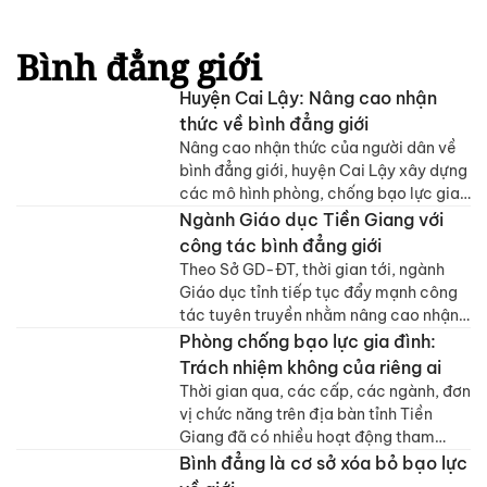
quả. Không cần phải hoang mang, chỉ
viên và công nhân tại tỉnh Động Tháp
cần mình hiểu đúng để sống chủ động
do Tổ chức PATH tài trợ.Tham dự có
an toàn.
Bình đẳng giới
Tiến sĩ, Bác sĩ Nguyễn Văn Dương, Tỉnh
ủy viên, Giám đốc Sở Y tế Đồng Tháp.
Huyện Cai Lậy: Nâng cao nhận
thức về bình đẳng giới
Nâng cao nhận thức của người dân về
bình đẳng giới, huyện Cai Lậy xây dựng
các mô hình phòng, chống bạo lực gia
đình, từng bước xóa bỏ khoảng cách về
Ngành Giáo dục Tiền Giang với
giới.
công tác bình đẳng giới
Theo Sở GD-ĐT, thời gian tới, ngành
Giáo dục tỉnh tiếp tục đẩy mạnh công
tác tuyên truyền nhằm nâng cao nhận
thức, hành động của cán bộ, giáo viên
Phòng chống bạo lực gia đình:
về bình đẳng giới.
Trách nhiệm không của riêng ai
Thời gian qua, các cấp, các ngành, đơn
vị chức năng trên địa bàn tỉnh Tiền
Giang đã có nhiều hoạt động tham
mưu, phối hợp, hướng dẫn, chỉ đạo thực
Bình đẳng là cơ sở xóa bỏ bạo lực
hiện công tác tuyên truyền phòng,