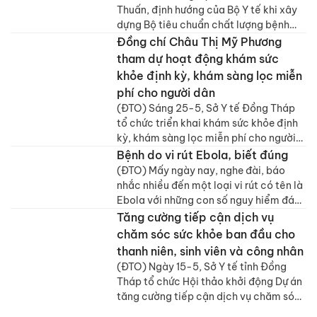
Thuấn, định hướng của Bộ Y tế khi xây
dựng Bộ tiêu chuẩn chất lượng bệnh
viện nâng cao, trên cơ sở kế thừa thực
Đồng chí Châu Thị Mỹ Phương
tiễn của Việt Nam, tiếp thu có chọn lọc
tham dự hoạt động khám sức
các chuẩn mực quốc tế, trong đó có
khỏe định kỳ, khám sàng lọc miễn
JCI, nhưng không sao chép máy móc.
phí cho người dân
(ĐTO) Sáng 25-5, Sở Y tế Đồng Tháp
tổ chức triển khai khám sức khỏe định
kỳ, khám sàng lọc miễn phí cho người
dân trên địa bàn tỉnh Đồng Tháp năm
Bệnh do vi rút Ebola, biết đúng
2026.
(ĐTO) Mấy ngày nay, nghe đài, báo
nhắc nhiều đến một loại vi rút có tên là
Ebola với những con số nguy hiểm đáng
sợ, chắc hẳn nhiều bà con mình cũng
Tăng cường tiếp cận dịch vụ
thấy lo lo. Nhưng nếu “biết người biết
chăm sóc sức khỏe ban đầu cho
ta, trăm trận trăm thắng”. Bất kỳ căn
thanh niên, sinh viên và công nhân
bệnh nào cũng vậy, dù tính chất của nó
(ĐTO) Ngày 15-5, Sở Y tế tỉnh Đồng
có nguy hiểm đến đâu, một khi mình đã
Tháp tổ chức Hội thảo khởi động Dự án
hiểu rõ ngọn ngành về nó thì việc phòng
tăng cường tiếp cận dịch vụ chăm sóc
ngừa sẽ trở nên rất đơn giản và hiệu
sức khỏe ban đầu cho thanh niên, sinh