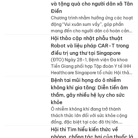
Tân Dương phối hợp với Công ty TNHH
và tặng quà cho người dân xã Tân
tư.
MTV Nha khoa Phương Thành (phường
Điền
Sa Đéc) tổ chức chương trình “Nha
Chương trình nhằm hưởng ứng các hoạt
khoa học đường – Nụ cười cho cuộc
động “Vui xuân sum vầy”, góp phần
sống” giai đoạn 2025 – 2030. Đây là
mang đến cho người dân có hoàn cảnh
hoạt động thiết thực nhằm nâng cao
khó khăn có một cái Tết ấm no, hạnh
Hội thảo cập nhật phẫu thuật
nhận thức chăm sóc sức khỏe răng
phúc.
Robot và liệu pháp CAR-T trong
miệng cho học sinh trên địa bàn tỉnh.
điều trị ung thư tại Singapore
(ĐTO) Ngày 28-1, Bệnh viện Đa khoa
Tiền Giang phối hợp Tập đoàn Y tế IHH
Healthcare Singapore tổ chức Hội thảo
chuyên môn cập nhật phẫu thuật ít
Bệnh tai mũi họng do ô nhiễm
xâm lấn đường tiêu hóa – Robot và liệu
không khí gia tăng: Diễn tiến âm
pháp miễn dịch CAR-T trong điều trị
thầm, gây nhiều hệ lụy cho sức
các bệnh ung thư phức tạp tại
khỏe
Singapore.
Ô nhiễm không khí đang trở thành
thách thức lớn đối với sức khỏe cộng
đồng, đặc biệt tại các đô thị lớn.
Không chỉ làm gia tăng các bệnh hô
Hội thi Tìm hiểu kiến thức về
hấp mạn tính, tim mạch, tình trạng
phòng, chống tác hại của thuốc lá