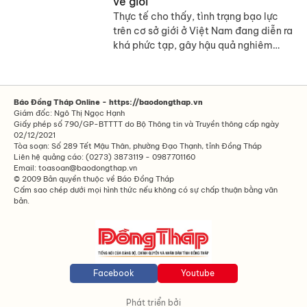
về giới
chống BLGĐ.
Thực tế cho thấy, tình trạng bạo lực
trên cơ sở giới ở Việt Nam đang diễn ra
khá phức tạp, gây hậu quả nghiêm
trọng không chỉ cho cá nhân mà còn
cho cả sự phát triển đất nước.
Báo Đồng Tháp Online - https://baodongthap.vn
Giám đốc: Ngô Thị Ngọc Hạnh
Giấy phép số 790/GP-BTTTT do Bộ Thông tin và Truyền thông cấp ngày
02/12/2021
Tòa soạn: Số 289 Tết Mậu Thân, phường Đạo Thạnh, tỉnh Đồng Tháp
Liên hệ quảng cáo: (0273) 3873119 - 0987701160
Email: toasoan@baodongthap.vn
© 2009 Bản quyền thuộc về Báo Đồng Tháp
Cấm sao chép dưới mọi hình thức nếu không có sự chấp thuận bằng văn
bản.
Facebook
Youtube
Phát triển bởi