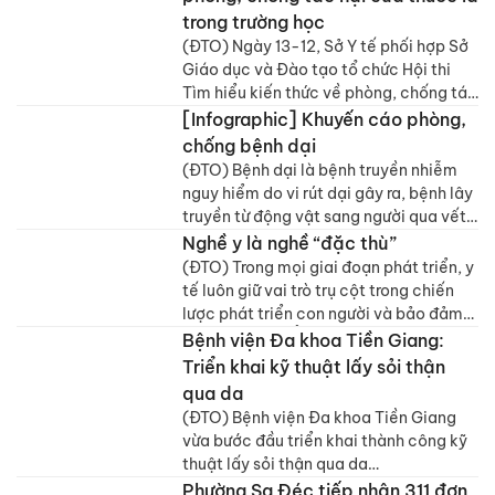
không khí ô nhiễm kéo dài còn khiến
trong trường học
các bệnh lý tai mũi họng (TMH) tăng rõ
(ĐTO) Ngày 13-12, Sở Y tế phối hợp Sở
rệt, ảnh hưởng trực tiếp đến chất lượng
Giáo dục và Đào tạo tổ chức Hội thi
sống của người dân.
Tìm hiểu kiến thức về phòng, chống tác
hại của thuốc lá trong trường học tỉnh
[Infographic] Khuyến cáo phòng,
Đồng Tháp 2025.
chống bệnh dại
(ĐTO) Bệnh dại là bệnh truyền nhiễm
nguy hiểm do vi rút dại gây ra, bệnh lây
truyền từ động vật sang người qua vết
cắn, vết thương, vết cào, liếm của
Nghề y là nghề “đặc thù”
động vật (thường là chó, mèo), khi đã
(ĐTO) Trong mọi giai đoạn phát triển, y
lên cơn dại là tử vong 100%.
tế luôn giữ vai trò trụ cột trong chiến
lược phát triển con người và bảo đảm
an sinh xã hội. Ở Việt Nam, quan điểm
Bệnh viện Đa khoa Tiền Giang:
nhất quán của Đảng và Nhà nước ta,
Triển khai kỹ thuật lấy sỏi thận
xác định chăm sóc và bảo vệ sức khỏe
qua da
Nhân dân là mục tiêu hàng đầu, là nền
(ĐTO) Bệnh viện Đa khoa Tiền Giang
tảng định hướng cho các chương trình
vừa bước đầu triển khai thành công kỹ
phát triển kinh tế - xã hội vì mục tiêu
thuật lấy sỏi thận qua da
chung là phát triển bền vững.
(Percutaneous Nephrolithotomy –
Phường Sa Đéc tiếp nhận 311 đơn