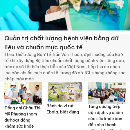
Quản trị chất lượng bệnh viện bằng dữ
liệu và chuẩn mực quốc tế
Theo Thứ trưởng Bộ Y tế Trần Văn Thuấn, định hướng của Bộ Y
tế khi xây dựng Bộ tiêu chuẩn chất lượng bệnh viện nâng cao,
trên cơ sở kế thừa thực tiễn của Việt Nam, tiếp thu có chọn
lọc các chuẩn mực quốc tế, trong đó có JCI, nhưng không sao
chép máy móc.
Bệnh do vi rút
Tăng cường tiếp
Đồng chí Châu Thị
Ebola, biết đúng
cận dịch vụ chăm
Mỹ Phương tham
sóc sức khỏe ban
dự hoạt động
đầu cho thanh
khám sức khỏe