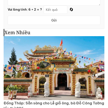
🔄
Vui lòng tính: 6 + 2 = ?
Gửi
Xem Nhiều
Đồng Tháp: Sẵn sàng cho Lễ giỗ ông, bà Đỗ Công Tường