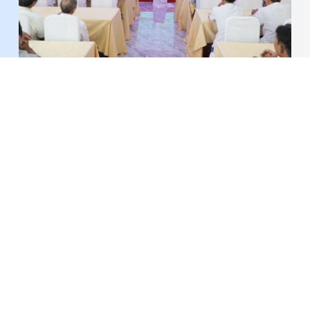
Nâng cao năng lực thích ứng với biến đổi khí hậu
cho các hợp tác xã
Câu lạc bộ Nguyệt quế Coffee: Góp phần kết nối