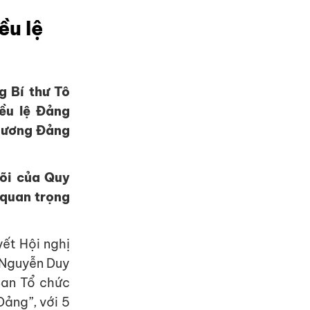
ều lệ
 Bí thư Tô
ều lệ Đảng
 ương Đảng
lõi của Quy
 quan trọng
yết Hội nghị
 Nguyễn Duy
Ban Tổ chức
Đảng”, với 5