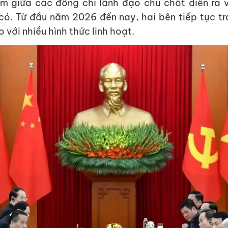
m giữa các đồng chí lãnh đạo chủ chốt diễn ra v
có. Từ đầu năm 2026 đến nay, hai bên tiếp tục tra
 với nhiều hình thức linh hoạt.