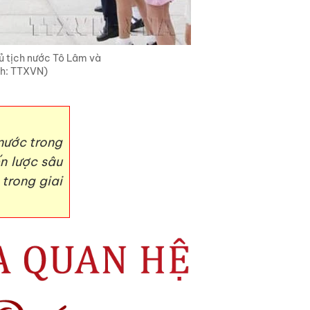
hủ tịch nước Tô Lâm và
nh: TTXVN)
nước trong
n lược sâu
 trong giai