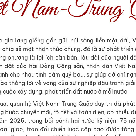
c gia láng giềng gần gũi, núi sông liền một dải, 
chia sẻ một nhận thức chung, đó là sự phát triển
g phương là lợi ích căn bản, lâu dài của người d
n dắt của hai Đảng Cộng sản, nhân dân Việt N
h cho nhau tình cảm quý báu, sự giúp đỡ chí nghĩ
ào thắng lợi vẻ vang của sự nghiệp đấu tranh giả
 cuộc xây dựng, phát triển đất nước ở mỗi nước.
qua, quan hệ Việt Nam-Trung Quốc duy trì đà phát 
ng bước chuyển mới, rõ nét và toàn diện, có nhiều 
ăm 2025, trong bối cảnh hai nước kỷ niệm 75 nă
oại giao, trao đổi chiến lược cấp cao được tăng