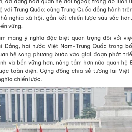
, đa dạng hóa quan hệ đối ngoại; trong đó luôn ư
ệ với Trung Quốc; cùng Trung Quốc đồng hành trê
hủ nghĩa xã hội, gắn kết chiến lược sâu sắc hơn
bền vững.
m mang ý nghĩa đặc biệt quan trọng đối với vi
i Đảng, hai nước Việt Nam-Trung Quốc trong bố
uan hệ song phương bước vào giai đoạn phát tri
ịnh và bền vững hơn, nâng tầm hơn nữa quan hệ 
lược toàn diện, Cộng đồng chia sẻ tương lai Việ
ghĩa chiến lược.