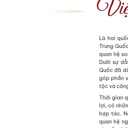
Là hai quố
Trung Quốc 
quan hệ son
Dưới sự dẫ
Quốc đã dàn
góp phần v
tộc và công
Thời gian 
lợi, có nhữ
hợp tác. N
quan hệ ng