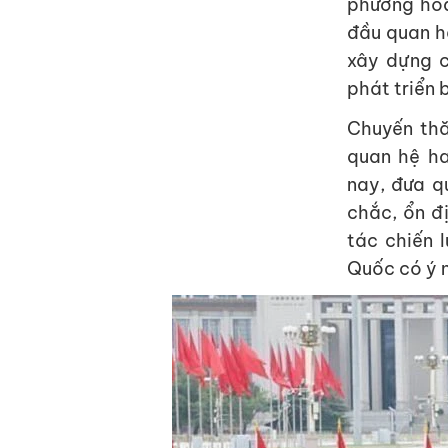
phương hóa
đầu quan h
xây dựng c
phát triển 
Chuyến thă
quan hệ ha
nay, đưa q
chắc, ổn đ
tác chiến 
Quốc có ý n