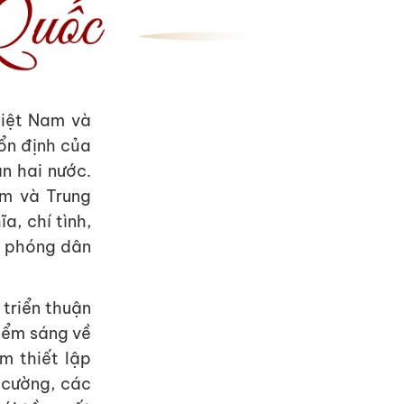
Việt Nam và
 ổn định của
ân hai nước.
am và Trung
a, chí tình,
i phóng dân
triển thuận
điểm sáng về
m thiết lập
 cường, các