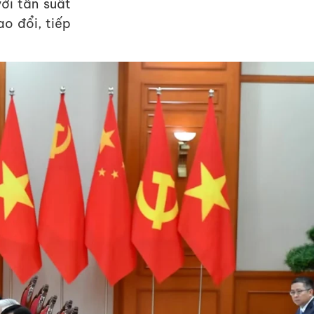
ới tần suất
o đổi, tiếp