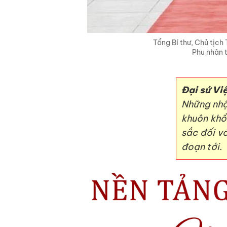
Tổng Bí thư, Chủ tịch
Phu nhân 
Đại sứ Vi
Những nhậ
khuôn khổ
sắc đối vớ
đoạn tới.