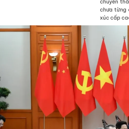
chuyến thă
chưa từng 
xúc cấp cao