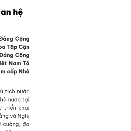
uan hệ
 Đảng Cộng
Hoa Tập Cận
 Đảng Cộng
Việt Nam Tô
ăm cấp Nhà
ủ tịch nước
hà nước tại
 triển khai
ảng và Nghị
ự cường, đa