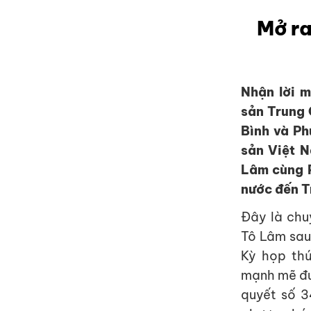
Mở ra
Nhận lời 
sản Trung 
Bình và P
sản Việt N
Lâm cùng 
nước đến T
Đây là chu
Tô Lâm sau
Kỳ họp thứ
mạnh mẽ đư
quyết số 3