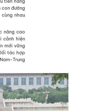
u tiên hàng
n con đường
, cùng nhau
ệc nâng cao
i cảnh hiện
ển mới vững
Đối tác hợp
t Nam-Trung