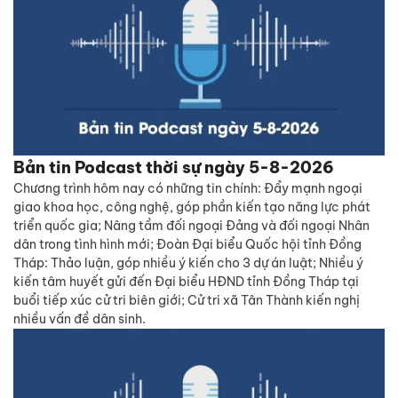
Bản tin Podcast thời sự ngày 5-8-2026
Chương trình hôm nay có những tin chính: Đẩy mạnh ngoại
giao khoa học, công nghệ, góp phần kiến tạo năng lực phát
triển quốc gia; Nâng tầm đối ngoại Đảng và đối ngoại Nhân
dân trong tình hình mới; Đoàn Đại biểu Quốc hội tỉnh Đồng
Tháp: Thảo luận, góp nhiều ý kiến cho 3 dự án luật; Nhiều ý
kiến tâm huyết gửi đến Đại biểu HĐND tỉnh Đồng Tháp tại
buổi tiếp xúc cử tri biên giới; Cử tri xã Tân Thành kiến nghị
nhiều vấn đề dân sinh.