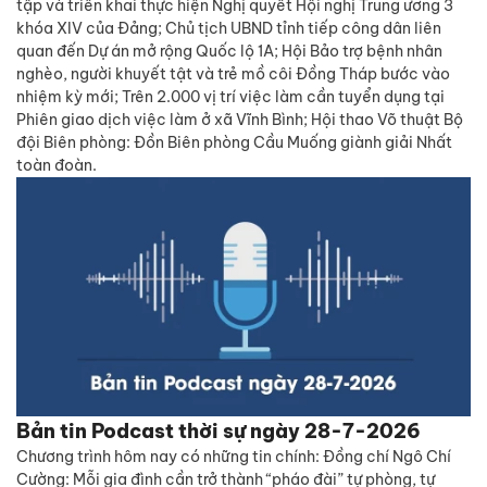
tập và triển khai thực hiện Nghị quyết Hội nghị Trung ương 3
khóa XIV của Đảng; Chủ tịch UBND tỉnh tiếp công dân liên
quan đến Dự án mở rộng Quốc lộ 1A; Hội Bảo trợ bệnh nhân
nghèo, người khuyết tật và trẻ mồ côi Đồng Tháp bước vào
nhiệm kỳ mới; Trên 2.000 vị trí việc làm cần tuyển dụng tại
Phiên giao dịch việc làm ở xã Vĩnh Bình; Hội thao Võ thuật Bộ
đội Biên phòng: Đồn Biên phòng Cầu Muống giành giải Nhất
toàn đoàn.
Bản tin Podcast thời sự ngày 28-7-2026
Chương trình hôm nay có những tin chính: Đồng chí Ngô Chí
Cường: Mỗi gia đình cần trở thành “pháo đài” tự phòng, tự