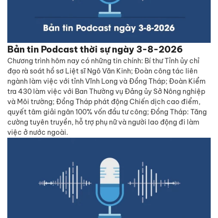
Bản tin Podcast thời sự ngày 3-8-2026
Chương trình hôm nay có những tin chính: Bí thư Tỉnh ủy chỉ
đạo rà soát hồ sơ Liệt sĩ Ngô Văn Kinh; Đoàn công tác liên
ngành làm việc với tỉnh Vĩnh Long và Đồng Tháp; Đoàn Kiểm
tra 430 làm việc với Ban Thường vụ Đảng ủy Sở Nông nghiệp
và Môi trường; Đồng Tháp phát động Chiến dịch cao điểm,
quyết tâm giải ngân 100% vốn đầu tư công; Đồng Tháp: Tăng
cường tuyên truyền, hỗ trợ phụ nữ và người lao động đi làm
việc ở nước ngoài.