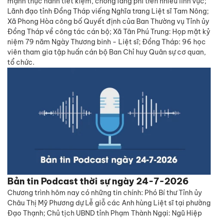
mạnh thực hành tiết kiệm, chống lãng phí trên nhiều lĩnh vực;
Lãnh đạo tỉnh Đồng Tháp viếng Nghĩa trang Liệt sĩ Tam Nông;
Xã Phong Hòa công bố Quyết định của Ban Thường vụ Tỉnh ủy
Đồng Tháp về công tác cán bộ; Xã Tân Phú Trung: Họp mặt kỷ
niệm 79 năm Ngày Thương binh - Liệt sĩ; Đồng Tháp: 96 học
viên tham gia tập huấn cán bộ Ban Chỉ huy Quân sự cơ quan,
tổ chức.
Bản tin Podcast thời sự ngày 24-7-2026
Chương trình hôm nay có những tin chính: Phó Bí thư Tỉnh ủy
Châu Thị Mỹ Phương dự Lễ giỗ các Anh hùng Liệt sĩ tại phường
Đạo Thạnh; Chủ tịch UBND tỉnh Phạm Thành Ngại: Ngũ Hiệp