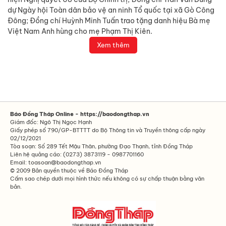
dự Ngày hội Toàn dân bảo vệ an ninh Tổ quốc tại xã Gò Công
Đông; Đồng chí Huỳnh Minh Tuấn trao tặng danh hiệu Bà mẹ
Việt Nam Anh hùng cho mẹ Phạm Thị Kiên.
Xem thêm
Báo Đồng Tháp Online - https://baodongthap.vn
Giám đốc: Ngô Thị Ngọc Hạnh
Giấy phép số 790/GP-BTTTT do Bộ Thông tin và Truyền thông cấp ngày
02/12/2021
Tòa soạn: Số 289 Tết Mậu Thân, phường Đạo Thạnh, tỉnh Đồng Tháp
Liên hệ quảng cáo: (0273) 3873119 - 0987701160
Email: toasoan@baodongthap.vn
© 2009 Bản quyền thuộc về Báo Đồng Tháp
Cấm sao chép dưới mọi hình thức nếu không có sự chấp thuận bằng văn
bản.