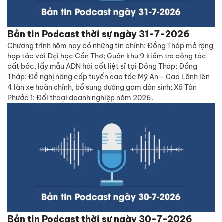
Bản tin Podcast thời sự ngày 31-7-2026
Chương trình hôm nay có những tin chính: Đồng Tháp mở rộng
hợp tác với Đại học Cần Thơ; Quân khu 9 kiểm tra công tác
cất bốc, lấy mẫu ADN hài cốt liệt sĩ tại Đồng Tháp; Đồng
Tháp: Đề nghị nâng cấp tuyến cao tốc Mỹ An - Cao Lãnh lên
4 làn xe hoàn chỉnh, bổ sung đường gom dân sinh; Xã Tân
Phước 1: Đối thoại doanh nghiệp năm 2026.
Bản tin Podcast thời sự ngày 30-7-2026