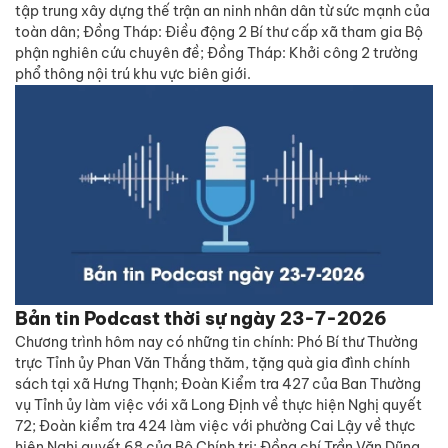
tập trung xây dựng thế trận an ninh nhân dân từ sức mạnh của
toàn dân; Đồng Tháp: Điều động 2 Bí thư cấp xã tham gia Bộ
phận nghiên cứu chuyên đề; Đồng Tháp: Khởi công 2 trường
phổ thông nội trú khu vực biên giới.
Bản tin Podcast thời sự ngày 23-7-2026
Chương trình hôm nay có những tin chính: Phó Bí thư Thường
trực Tỉnh ủy Phan Văn Thắng thăm, tặng quà gia đình chính
sách tại xã Hưng Thạnh; Đoàn Kiểm tra 427 của Ban Thường
vụ Tỉnh ủy làm việc với xã Long Định về thực hiện Nghị quyết
72; Đoàn kiểm tra 424 làm việc với phường Cai Lậy về thực
hiện Nghị quyết 68 của Bộ Chính trị; Đồng chí Trần Văn Dũng