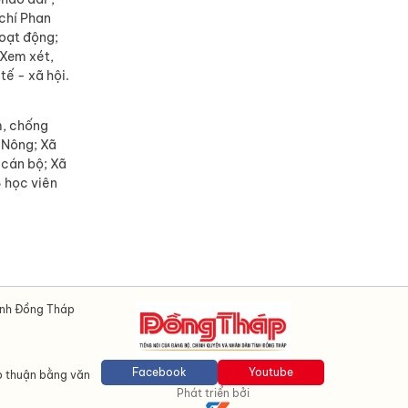
chí Phan
oạt động;
 Xem xét,
tế - xã hội.
m, chống
m Nông; Xã
 cán bộ; Xã
 học viên
ỉnh Đồng Tháp
Facebook
Youtube
p thuận bằng văn
Phát triển bởi