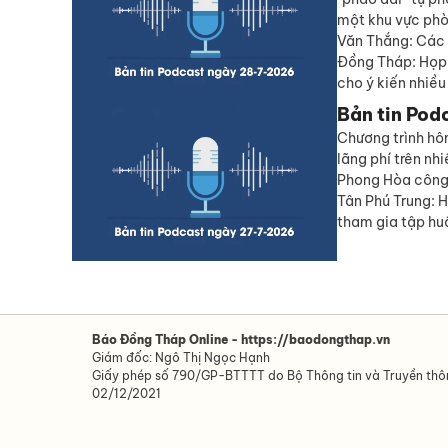
một khu vực phò
Văn Thắng: Các 
Đồng Tháp: Họp 
cho ý kiến nhiều
Bản tin Pod
Chương trình hô
lãng phí trên nh
Phong Hòa công 
Tân Phú Trung: 
tham gia tập hu
Báo Đồng Tháp Online - https://baodongthap.vn
Giám đốc: Ngô Thị Ngọc Hạnh
Giấy phép số 790/GP-BTTTT do Bộ Thông tin và Truyền th
02/12/2021