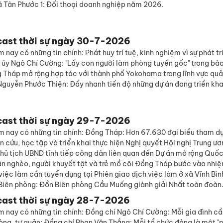
ã Tân Phước 1: Đối thoại doanh nghiệp năm 2026.
cast thời sự ngày 30-7-2026
 nay có những tin chính: Phát huy trí tuệ, kinh nghiệm vì sự phát t
nh ủy Ngô Chí Cường: "Lấy con người làm phòng tuyến gốc" trong b
 Tháp mở rộng hợp tác với thành phố Yokohama trong lĩnh vực quả
Nguyễn Phước Thiện: Đẩy nhanh tiến độ những dự án đang triển kha
cast thời sự ngày 29-7-2026
m nay có những tin chính: Đồng Tháp: Hơn 67.630 đại biểu tham dự
 cứu, học tập và triển khai thực hiện Nghị quyết Hội nghị Trung ư
ủ tịch UBND tỉnh tiếp công dân liên quan đến Dự án mở rộng Quốc 
ân nghèo, người khuyết tật và trẻ mồ côi Đồng Tháp bước vào nhiệ
í việc làm cần tuyển dụng tại Phiên giao dịch việc làm ở xã Vĩnh Bìn
 Biên phòng: Đồn Biên phòng Cầu Muống giành giải Nhất toàn đoàn
cast thời sự ngày 28-7-2026
 nay có những tin chính: Đồng chí Ngô Chí Cường: Mỗi gia đình cầ
òng, tự quản; Đồng chí Phan Văn Thắng: Mỗi tổ chức đảng là một "p