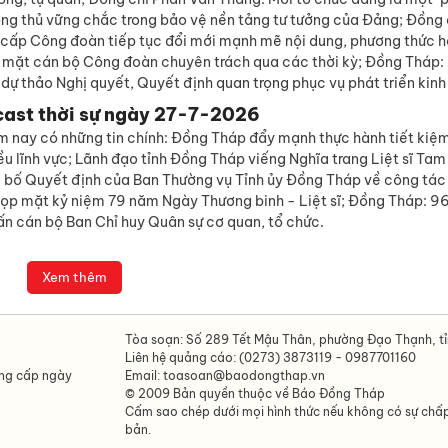
ng thủ vững chắc trong bảo vệ nền tảng tư tưởng của Đảng; Đồng 
cấp Công đoàn tiếp tục đổi mới mạnh mẽ nội dung, phương thức h
mặt cán bộ Công đoàn chuyên trách qua các thời kỳ; Đồng Tháp:
 dự thảo Nghị quyết, Quyết định quan trọng phục vụ phát triển kinh 
cast thời sự ngày 27-7-2026
m nay có những tin chính: Đồng Tháp đẩy mạnh thực hành tiết kiệ
iều lĩnh vực; Lãnh đạo tỉnh Đồng Tháp viếng Nghĩa trang Liệt sĩ Ta
bố Quyết định của Ban Thường vụ Tỉnh ủy Đồng Tháp về công tác
Họp mặt kỷ niệm 79 năm Ngày Thương binh - Liệt sĩ; Đồng Tháp: 96
ấn cán bộ Ban Chỉ huy Quân sự cơ quan, tổ chức.
Xem thêm
Tòa soạn: Số 289 Tết Mậu Thân, phường Đạo Thạnh, t
Liên hệ quảng cáo: (0273) 3873119 - 0987701160
ông cấp ngày
Email: toasoan@baodongthap.vn
© 2009 Bản quyền thuộc về Báo Đồng Tháp
Cấm sao chép dưới mọi hình thức nếu không có sự chấ
bản.