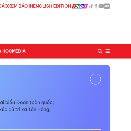
CÁO
XEM BÁO IN
ENGLISH EDITION
Zalo
A HỌC
MEDIA
đại biểu Đoàn toàn quốc;
úc cử tri xã Tân Hồng;