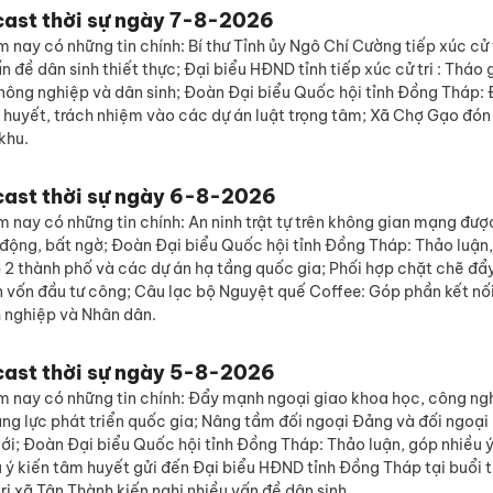
cast thời sự ngày 7-8-2026
 nay có những tin chính: Bí thư Tỉnh ủy Ngô Chí Cường tiếp xúc cử t
n đề dân sinh thiết thực; Đại biểu HĐND tỉnh tiếp xúc cử tri : Tháo 
 nông nghiệp và dân sinh; Đoàn Đại biểu Quốc hội tỉnh Đồng Tháp:
m huyết, trách nhiệm vào các dự án luật trọng tâm; Xã Chợ Gạo đó
khu.
cast thời sự ngày 6-8-2026
 nay có những tin chính: An ninh trật tự trên không gian mạng đư
 động, bất ngờ; Đoàn Đại biểu Quốc hội tỉnh Đồng Tháp: Thảo luận,
p 2 thành phố và các dự án hạ tầng quốc gia; Phối hợp chặt chẽ đẩ
n vốn đầu tư công; Câu lạc bộ Nguyệt quế Coffee: Góp phần kết nố
 nghiệp và Nhân dân.
cast thời sự ngày 5-8-2026
m nay có những tin chính: Đẩy mạnh ngoại giao khoa học, công ng
ăng lực phát triển quốc gia; Nâng tầm đối ngoại Đảng và đối ngoạ
mới; Đoàn Đại biểu Quốc hội tỉnh Đồng Tháp: Thảo luận, góp nhiều ý
u ý kiến tâm huyết gửi đến Đại biểu HĐND tỉnh Đồng Tháp tại buổi 
 tri xã Tân Thành kiến nghị nhiều vấn đề dân sinh.