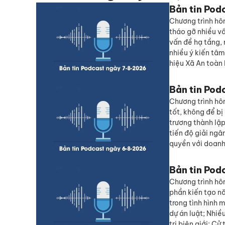
Bản tin Pod
Chương trình hôm
tháo gỡ nhiều vấ
vấn đề hạ tầng,
nhiều ý kiến tâ
hiệu Xã An toàn 
Bản tin Pod
Chương trình hôm
tốt, không để bị
trương thành lậ
tiến độ giải ngâ
quyền với doanh
Bản tin Pod
Chương trình hô
phần kiến tạo n
trong tình hình 
dự án luật; Nhiề
tri biên giới; Cử