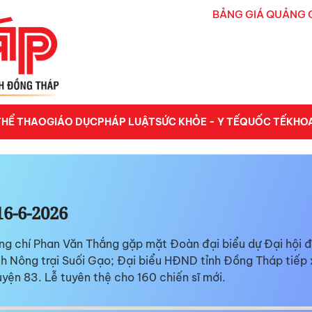
BẢNG GIÁ QUẢNG 
THỂ THAO
GIÁO DỤC
PHÁP LUẬT
SỨC KHỎE - Y TẾ
QUỐC TẾ
KHO
16-6-2026
ng chí Phan Văn Thắng gặp mặt Đoàn đại biểu dự Đại hội 
h Nông trại Suối Gạo; Đại biểu HĐND tỉnh Đồng Tháp tiếp x
ện 83. Lễ tuyên thệ cho 160 chiến sĩ mới.