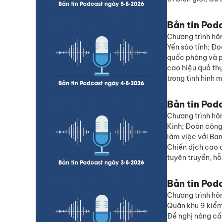
Bản tin Pod
Chương trình hôm
Yến sào tỉnh; Đo
quốc phòng và p
cao hiệu quả th
trong tình hình m
Bản tin Pod
Chương trình hôm
Kinh; Đoàn công
làm việc với Ba
Chiến dịch cao 
tuyên truyền, hỗ
Bản tin Pod
Chương trình hô
Quân khu 9 kiểm 
Đề nghị nâng cấ