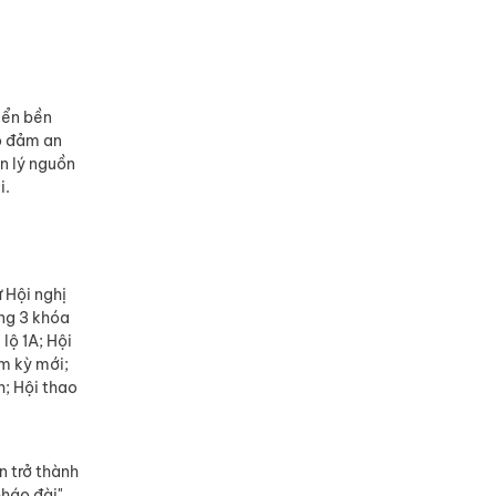
riển bền
ảo đảm an
n lý nguồn
i.
 Hội nghị
ơng 3 khóa
lộ 1A; Hội
m kỳ mới;
h; Hội thao
.
n trở thành
háo đài",