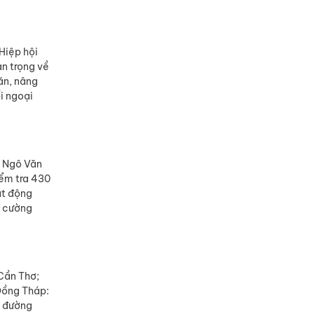
Hiệp hội
an trọng về
ăn, nâng
i ngoại
sĩ Ngô Văn
iểm tra 430
át động
g cường
Cần Thơ;
 Đồng Tháp:
g đường