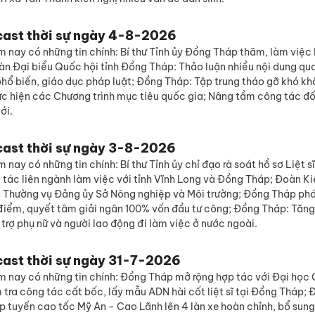
cast thời sự ngày 4-8-2026
 nay có những tin chính: Bí thư Tỉnh ủy Đồng Tháp thăm, làm việc 
àn Đại biểu Quốc hội tỉnh Đồng Tháp: Thảo luận nhiều nội dung qu
hổ biến, giáo dục pháp luật; Đồng Tháp: Tập trung tháo gỡ khó kh
ực hiện các Chương trình mục tiêu quốc gia; Nâng tầm công tác đố
ới.
cast thời sự ngày 3-8-2026
 nay có những tin chính: Bí thư Tỉnh ủy chỉ đạo rà soát hồ sơ Liệt 
 tác liên ngành làm việc với tỉnh Vĩnh Long và Đồng Tháp; Đoàn K
n Thường vụ Đảng ủy Sở Nông nghiệp và Môi trường; Đồng Tháp ph
điểm, quyết tâm giải ngân 100% vốn đầu tư công; Đồng Tháp: Tăn
 trợ phụ nữ và người lao động đi làm việc ở nước ngoài.
cast thời sự ngày 31-7-2026
m nay có những tin chính: Đồng Tháp mở rộng hợp tác với Đại học 
tra công tác cất bốc, lấy mẫu ADN hài cốt liệt sĩ tại Đồng Tháp;
p tuyến cao tốc Mỹ An - Cao Lãnh lên 4 làn xe hoàn chỉnh, bổ sun