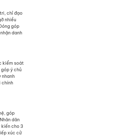
ri, chỉ đạo
gỡ nhiều
 Đóng góp
n nhận danh
ợc kiểm soát
 góp ý chủ
y nhanh
i chính
hệ, góp
i Nhân dân
 kiến cho 3
tiếp xúc cử