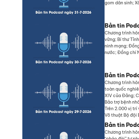
gom dân sinh; X
Bản tin Pod
Chương trình hôm
vững; Bí thư Tỉ
ninh mạng; Đồng
nước; Đồng chí 
Bản tin Pod
Chương trình hô
toàn quốc nghiên
XIV của Đảng; Ch
Bảo trợ bệnh nh
Trên 2.000 vị tr
Võ thuật Bộ đội
Bản tin Pod
Chương trình hôm
“pháo đài” tự ph