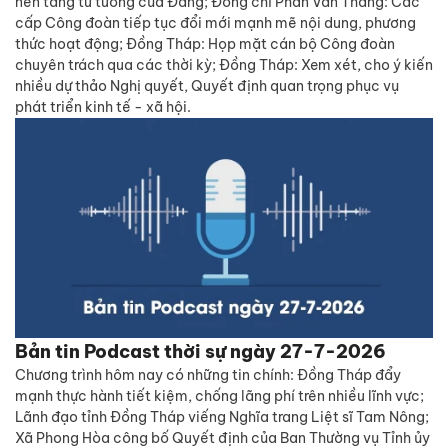
nền tảng tư tưởng của Đảng; Đồng chí Phan Văn Thắng: Các
cấp Công đoàn tiếp tục đổi mới mạnh mẽ nội dung, phương
thức hoạt động; Đồng Tháp: Họp mặt cán bộ Công đoàn
chuyên trách qua các thời kỳ; Đồng Tháp: Xem xét, cho ý kiến
nhiều dự thảo Nghị quyết, Quyết định quan trọng phục vụ
phát triển kinh tế - xã hội.
Bản tin Podcast thời sự ngày 27-7-2026
Chương trình hôm nay có những tin chính: Đồng Tháp đẩy
mạnh thực hành tiết kiệm, chống lãng phí trên nhiều lĩnh vực;
Lãnh đạo tỉnh Đồng Tháp viếng Nghĩa trang Liệt sĩ Tam Nông;
Xã Phong Hòa công bố Quyết định của Ban Thường vụ Tỉnh ủy