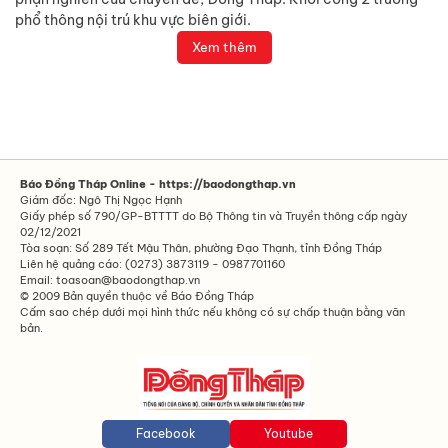
phổ thông nội trú khu vực biên giới.
Xem thêm
Báo Đồng Tháp Online - https://baodongthap.vn
Giám đốc: Ngô Thị Ngọc Hạnh
Giấy phép số 790/GP-BTTTT do Bộ Thông tin và Truyền thông cấp ngày
02/12/2021
Tòa soạn: Số 289 Tết Mậu Thân, phường Đạo Thạnh, tỉnh Đồng Tháp
Liên hệ quảng cáo: (0273) 3873119 - 0987701160
Email: toasoan@baodongthap.vn
© 2009 Bản quyền thuộc về Báo Đồng Tháp
Cấm sao chép dưới mọi hình thức nếu không có sự chấp thuận bằng văn
bản.
Facebook
Youtube