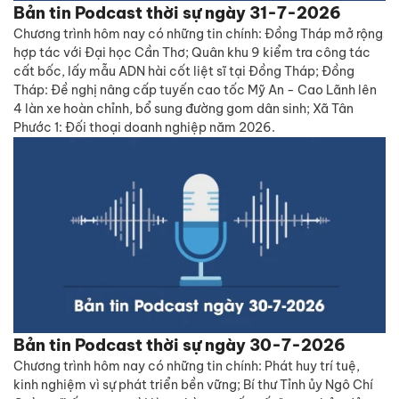
Bản tin Podcast thời sự ngày 31-7-2026
Chương trình hôm nay có những tin chính: Đồng Tháp mở rộng
hợp tác với Đại học Cần Thơ; Quân khu 9 kiểm tra công tác
cất bốc, lấy mẫu ADN hài cốt liệt sĩ tại Đồng Tháp; Đồng
Tháp: Đề nghị nâng cấp tuyến cao tốc Mỹ An - Cao Lãnh lên
4 làn xe hoàn chỉnh, bổ sung đường gom dân sinh; Xã Tân
Phước 1: Đối thoại doanh nghiệp năm 2026.
Bản tin Podcast thời sự ngày 30-7-2026
Chương trình hôm nay có những tin chính: Phát huy trí tuệ,
kinh nghiệm vì sự phát triển bền vững; Bí thư Tỉnh ủy Ngô Chí