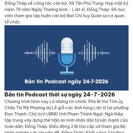
Đồng Tháp về công tác cán bộ; Xã Tân Phú Trung: Họp mặt kỷ
niệm 79 năm Ngày Thương binh - Liệt sĩ; Đồng Tháp: 96 học
viên tham gia tập huấn cán bộ Ban Chỉ huy Quân sự cơ quan,
tổ chức.
Bản tin Podcast thời sự ngày 24-7-2026
Chương trình hôm nay có những tin chính: Phó Bí thư Tỉnh ủy
Châu Thị Mỹ Phương dự Lễ giỗ các Anh hùng Liệt sĩ tại phường
Đạo Thạnh; Chủ tịch UBND tỉnh Phạm Thành Ngại: Ngũ Hiệp
tập trung xây dựng thế trận an ninh nhân dân từ sức mạnh của
toàn dân; Đồng Tháp: Điều động 2 Bí thư cấp xã tham gia Bộ
phận nghiên cứu chuyên đề; Đồng Tháp: Khởi công 2 trường