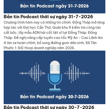
Bản tin Podcast thời sự ngày 31-7-2026
Chương trình hôm nay có những tin chính: Đồng Tháp mở rộng
hợp tác với Đại học Cần Thơ; Quân khu 9 kiểm tra công tác
cất bốc, lấy mẫu ADN hài cốt liệt sĩ tại Đồng Tháp; Đồng
Tháp: Đề nghị nâng cấp tuyến cao tốc Mỹ An - Cao Lãnh lên
4 làn xe hoàn chỉnh, bổ sung đường gom dân sinh; Xã Tân
Phước 1: Đối thoại doanh nghiệp năm 2026.
Bản tin Podcast thời sự ngày 30-7-2026