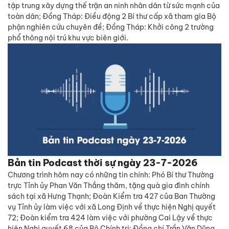
tập trung xây dựng thế trận an ninh nhân dân từ sức mạnh của
toàn dân; Đồng Tháp: Điều động 2 Bí thư cấp xã tham gia Bộ
phận nghiên cứu chuyên đề; Đồng Tháp: Khởi công 2 trường
phổ thông nội trú khu vực biên giới.
Bản tin Podcast thời sự ngày 23-7-2026
Chương trình hôm nay có những tin chính: Phó Bí thư Thường
trực Tỉnh ủy Phan Văn Thắng thăm, tặng quà gia đình chính
sách tại xã Hưng Thạnh; Đoàn Kiểm tra 427 của Ban Thường
vụ Tỉnh ủy làm việc với xã Long Định về thực hiện Nghị quyết
72; Đoàn kiểm tra 424 làm việc với phường Cai Lậy về thực
hiện Nghị quyết 68 của Bộ Chính trị; Đồng chí Trần Văn Dũng