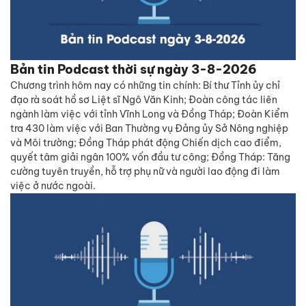
Bản tin Podcast thời sự ngày 3-8-2026
Chương trình hôm nay có những tin chính: Bí thư Tỉnh ủy chỉ
đạo rà soát hồ sơ Liệt sĩ Ngô Văn Kinh; Đoàn công tác liên
ngành làm việc với tỉnh Vĩnh Long và Đồng Tháp; Đoàn Kiểm
tra 430 làm việc với Ban Thường vụ Đảng ủy Sở Nông nghiệp
và Môi trường; Đồng Tháp phát động Chiến dịch cao điểm,
quyết tâm giải ngân 100% vốn đầu tư công; Đồng Tháp: Tăng
cường tuyên truyền, hỗ trợ phụ nữ và người lao động đi làm
việc ở nước ngoài.