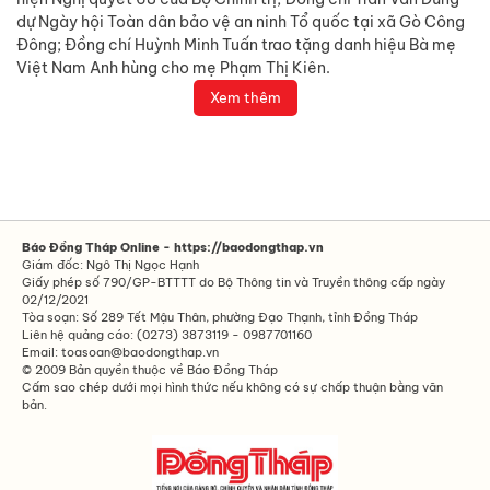
dự Ngày hội Toàn dân bảo vệ an ninh Tổ quốc tại xã Gò Công
Đông; Đồng chí Huỳnh Minh Tuấn trao tặng danh hiệu Bà mẹ
Việt Nam Anh hùng cho mẹ Phạm Thị Kiên.
Xem thêm
Báo Đồng Tháp Online - https://baodongthap.vn
Giám đốc: Ngô Thị Ngọc Hạnh
Giấy phép số 790/GP-BTTTT do Bộ Thông tin và Truyền thông cấp ngày
02/12/2021
Tòa soạn: Số 289 Tết Mậu Thân, phường Đạo Thạnh, tỉnh Đồng Tháp
Liên hệ quảng cáo: (0273) 3873119 - 0987701160
Email: toasoan@baodongthap.vn
© 2009 Bản quyền thuộc về Báo Đồng Tháp
Cấm sao chép dưới mọi hình thức nếu không có sự chấp thuận bằng văn
bản.