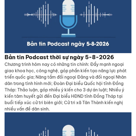
Bản tin Podcast thời sự ngày 5-8-2026
Chương trình hôm nay có những tin chính: Đẩy mạnh ngoại
giao khoa học, công nghệ, góp phần kiến tạo năng lực phát
triển quốc gia; Nâng tầm đối ngoại Đảng và đối ngoại Nhân
dân trong tình hình mới; Đoàn Đại biểu Quốc hội tỉnh Đồng
Tháp: Thảo luận, góp nhiều ý kiến cho 3 dự án luật; Nhiều ý
kiến tâm huyết gửi đến Đại biểu HĐND tỉnh Đồng Tháp tại
buổi tiếp xúc cử tri biên giới; Cử tri xã Tân Thành kiến nghị
nhiều vấn đề dân sinh.