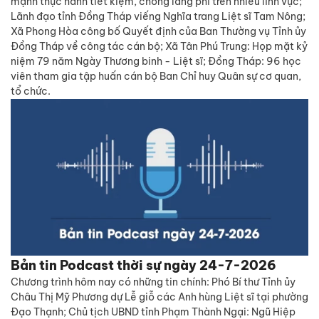
mạnh thực hành tiết kiệm, chống lãng phí trên nhiều lĩnh vực;
Lãnh đạo tỉnh Đồng Tháp viếng Nghĩa trang Liệt sĩ Tam Nông;
Xã Phong Hòa công bố Quyết định của Ban Thường vụ Tỉnh ủy
Đồng Tháp về công tác cán bộ; Xã Tân Phú Trung: Họp mặt kỷ
niệm 79 năm Ngày Thương binh - Liệt sĩ; Đồng Tháp: 96 học
viên tham gia tập huấn cán bộ Ban Chỉ huy Quân sự cơ quan,
tổ chức.
Bản tin Podcast thời sự ngày 24-7-2026
Chương trình hôm nay có những tin chính: Phó Bí thư Tỉnh ủy
Châu Thị Mỹ Phương dự Lễ giỗ các Anh hùng Liệt sĩ tại phường
Đạo Thạnh; Chủ tịch UBND tỉnh Phạm Thành Ngại: Ngũ Hiệp