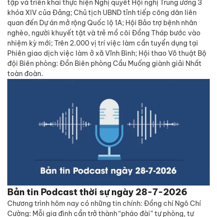
tập và triển khai thực hiện Nghị quyết Hội nghị Trung ương 3
khóa XIV của Đảng; Chủ tịch UBND tỉnh tiếp công dân liên
quan đến Dự án mở rộng Quốc lộ 1A; Hội Bảo trợ bệnh nhân
nghèo, người khuyết tật và trẻ mồ côi Đồng Tháp bước vào
nhiệm kỳ mới; Trên 2.000 vị trí việc làm cần tuyển dụng tại
Phiên giao dịch việc làm ở xã Vĩnh Bình; Hội thao Võ thuật Bộ
đội Biên phòng: Đồn Biên phòng Cầu Muống giành giải Nhất
toàn đoàn.
Bản tin Podcast thời sự ngày 28-7-2026
Chương trình hôm nay có những tin chính: Đồng chí Ngô Chí
Cường: Mỗi gia đình cần trở thành “pháo đài” tự phòng, tự